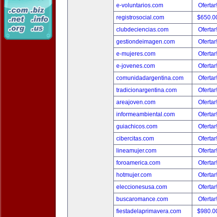
e-voluntarios.com
Ofertar
registrosocial.com
$650.0
clubdeciencias.com
Ofertar
gestiondeimagen.com
Ofertar
e-mujeres.com
Ofertar
e-jovenes.com
Ofertar
comunidadargentina.com
Ofertar
tradicionargentina.com
Ofertar
areajoven.com
Ofertar
informeambiental.com
Ofertar
guiachicos.com
Ofertar
cibercitas.com
Ofertar
lineamujer.com
Ofertar
foroamerica.com
Ofertar
hotmujer.com
Ofertar
eleccionesusa.com
Ofertar
buscaromance.com
Ofertar
fiestadelaprimavera.com
$980.0