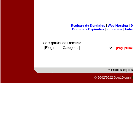
Registro de Dominios
|
Web Hosting
|
D
Dominios Expirados
|
Industrias
|
Indu
Categorías de Dominio:
[Pág. princi
** Precios expre
© 2002/2022 Solo10.com