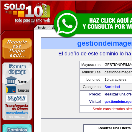
gestiondeimag
El dueño de este dominio lo ha
Mayusculas:
GESTIONDEIMA
Minusculas:
gestiondeimage
Longitud:
15 caracteres
Categorias:
Sociedad
Precio:
Realizar una ofe
Visitar!
gestiondeimage
Serán consideradas ofer
Realizar una Oferta