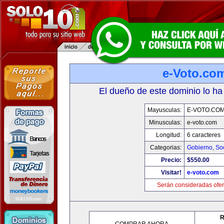
e-Voto.co
El dueño de este dominio lo ha
Mayusculas:
E-VOTO.CO
Minusculas:
e-voto.com
Longitud:
6 caracteres
Categorias:
Gobierno
,
So
Precio:
$550.00
Visitar!
e-voto.com
Serán consideradas ofer
R