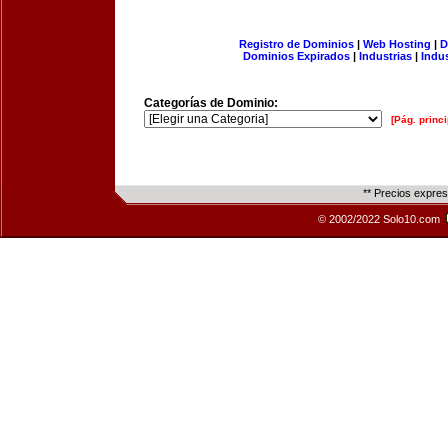
Registro de Dominios
|
Web Hosting
|
D
Dominios Expirados
|
Industrias
|
Indu
Categorías de Dominio:
[Pág. princi
** Precios expre
© 2002/2022 Solo10.com