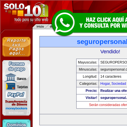
seguropersona
Vendido!
Mayusculas:
SEGUROPERSO
Minusculas:
seguropersonal.
Longitud:
14 caracteres
Categorias:
Hogar
,
Sociedad
Precio:
Realizar una ofe
Visitar!
seguropersonal
Serán consideradas ofer