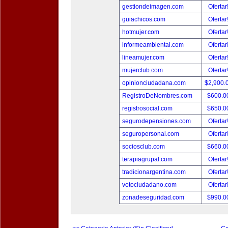
gestiondeimagen.com
Ofertar
guiachicos.com
Ofertar
hotmujer.com
Ofertar
informeambiental.com
Ofertar
lineamujer.com
Ofertar
mujerclub.com
Ofertar
opinionciudadana.com
$2,900.
RegistroDeNombres.com
$600.0
registrosocial.com
$650.0
segurodepensiones.com
Ofertar
seguropersonal.com
Ofertar
sociosclub.com
$660.0
terapiagrupal.com
Ofertar
tradicionargentina.com
Ofertar
votociudadano.com
Ofertar
zonadeseguridad.com
$990.0