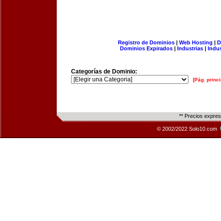
Registro de Dominios
|
Web Hosting
|
D
Dominios Expirados
|
Industrias
|
Indu
Categorías de Dominio:
[Pág. princi
** Precios expre
© 2002/2022 Solo10.com