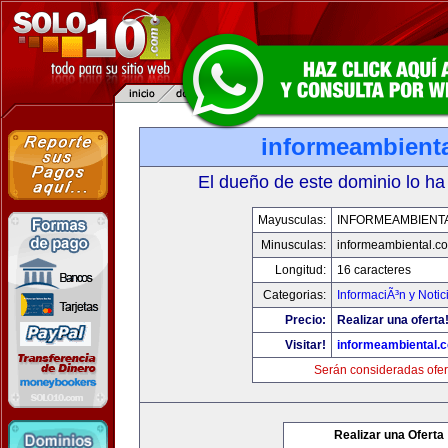
informeambient
El dueño de este dominio lo ha
Mayusculas:
INFORMEAMBIENT
Minusculas:
informeambiental.c
Longitud:
16 caracteres
Categorias:
InformaciÃ³n y Notic
Precio:
Realizar una oferta
Visitar!
informeambiental.
Serán consideradas ofer
Realizar una Oferta