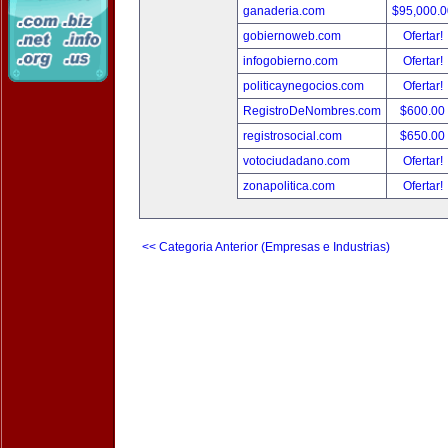
ganaderia.com
$95,000.
gobiernoweb.com
Ofertar!
infogobierno.com
Ofertar!
politicaynegocios.com
Ofertar!
RegistroDeNombres.com
$600.00
registrosocial.com
$650.00
votociudadano.com
Ofertar!
zonapolitica.com
Ofertar!
<< Categoria Anterior (Empresas e Industrias)