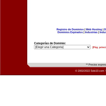
Registro de Dominios
|
Web Hosting
|
D
Dominios Expirados
|
Industrias
|
Indu
Categorías de Dominio:
[Pág. princi
** Precios expre
© 2002/2022 Solo10.com