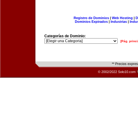
Registro de Dominios
|
Web Hosting
|
D
Dominios Expirados
|
Industrias
|
Indu
Categorías de Dominio:
[Pág. princi
** Precios expre
© 2002/2022 Solo10.com