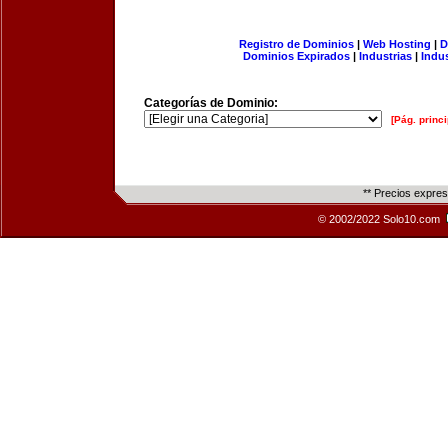
Registro de Dominios
|
Web Hosting
|
D
Dominios Expirados
|
Industrias
|
Indu
Categorías de Dominio:
[Pág. princi
** Precios expre
© 2002/2022 Solo10.com