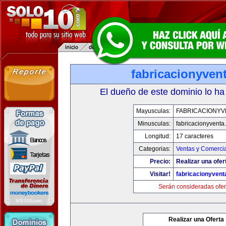
fabricacionyven
El dueño de este dominio lo ha
Mayusculas:
FABRICACIONYV
Minusculas:
fabricacionyventa
Longitud:
17 caracteres
Categorias:
Ventas y Comercia
Precio:
Realizar una ofer
Visitar!
fabricacionyven
Serán consideradas ofer
Realizar una Oferta