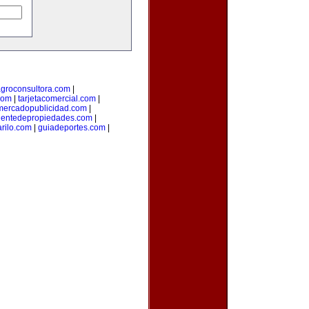
groconsultora.com
|
com
|
tarjetacomercial.com
|
mercadopublicidad.com
|
entedepropiedades.com
|
arilo.com
|
guiadeportes.com
|