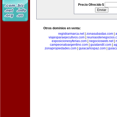
Precio Ofrecido $
Otros dominios en venta:
registrarmarca.net
|
zonasubastas.com
|
a
viajesparaejecutivos.com
|
reuniaodenegocios.
exposicionesyferias.com
|
negociosweb.net
|
campeonatoargentino.com
|
guiatandil.com
|
ag
zonapropiedades.com
|
guiacarlospaz.com
|
guiac