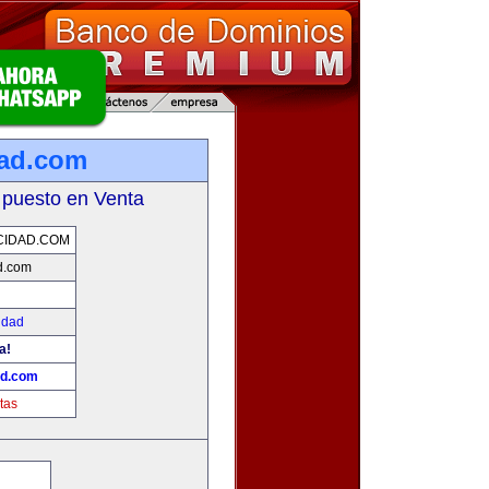
dad.com
 puesto en Venta
CIDAD.COM
d.com
idad
a!
ad.com
tas