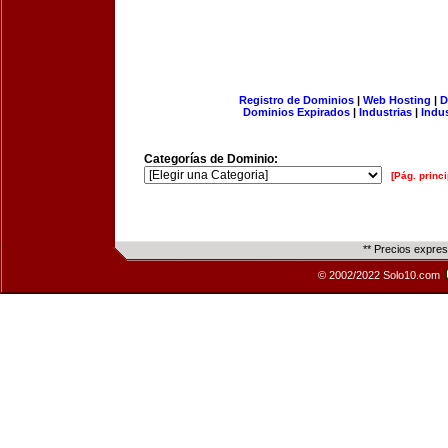
Registro de Dominios
|
Web Hosting
|
D
Dominios Expirados
|
Industrias
|
Indu
Categorías de Dominio:
[Pág. princi
** Precios expre
© 2002/2022 Solo10.com