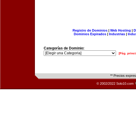
Registro de Dominios
|
Web Hosting
|
D
Dominios Expirados
|
Industrias
|
Indu
Categorías de Dominio:
[Pág. princi
** Precios expre
© 2002/2022 Solo10.com