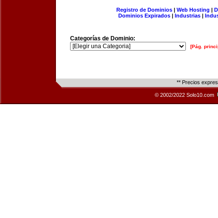
Registro de Dominios
|
Web Hosting
|
D
Dominios Expirados
|
Industrias
|
Indu
Categorías de Dominio:
[Pág. princi
** Precios expre
© 2002/2022 Solo10.com