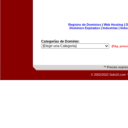
Registro de Dominios
|
Web Hosting
|
D
Dominios Expirados
|
Industrias
|
Indu
Categorías de Dominio:
[Pág. princi
** Precios expre
© 2002/2022 Solo10.com