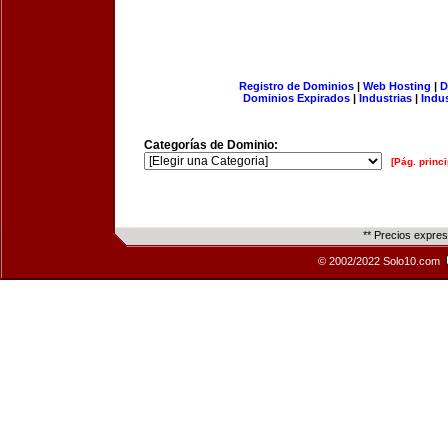
Registro de Dominios
|
Web Hosting
|
D
Dominios Expirados
|
Industrias
|
Indu
Categorías de Dominio:
[Pág. princi
** Precios expre
© 2002/2022 Solo10.com