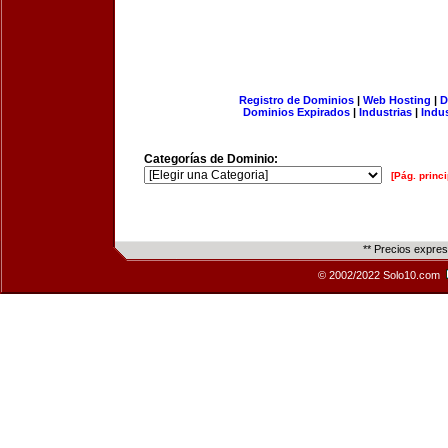
Registro de Dominios
|
Web Hosting
|
D
Dominios Expirados
|
Industrias
|
Indu
Categorías de Dominio:
[Pág. princi
** Precios expre
© 2002/2022 Solo10.com