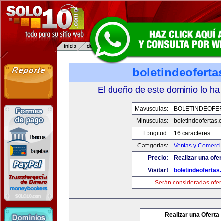
boletindeofert
El dueño de este dominio lo ha
Mayusculas:
BOLETINDEOFE
Minusculas:
boletindeofertas
Longitud:
16 caracteres
Categorias:
Ventas y Comerci
Precio:
Realizar una ofer
Visitar!
boletindeoferta
Serán consideradas ofer
Realizar una Oferta