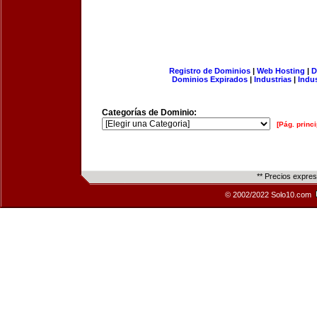
Registro de Dominios
|
Web Hosting
|
D
Dominios Expirados
|
Industrias
|
Indu
Categorías de Dominio:
[Pág. princi
** Precios expre
© 2002/2022 Solo10.com