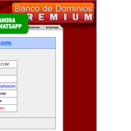
com
.COM
ializacion
rta!
m
tas