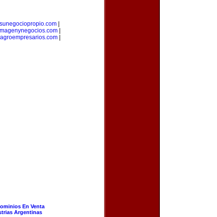
sunegociopropio.com
|
imagenynegocios.com
|
agroempresarios.com
|
ominios En Venta
strias Argentinas