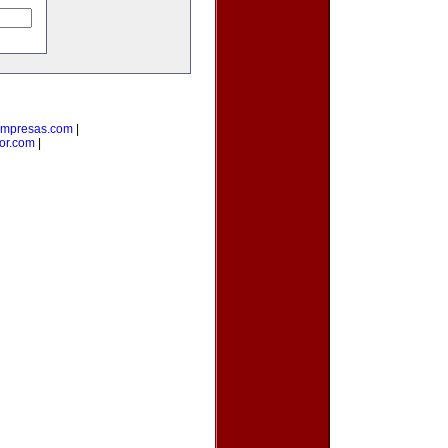
empresas.com
|
or.com
|