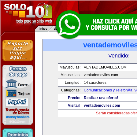
ventademovile
Vendido!
Mayusculas:
VENTADEMOVILES.COM
Minusculas:
ventademoviles.com
Longitud:
14 caracteres
Categorias:
Comunicaciones y TelefonÃ­a
,
V
Precio:
Realizar una oferta!
Visitar!
ventademoviles.com
Serán consideradas ofer