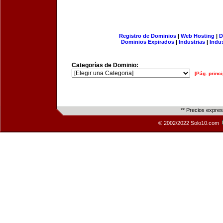
Registro de Dominios
|
Web Hosting
|
D
Dominios Expirados
|
Industrias
|
Indu
Categorías de Dominio:
[Pág. princi
** Precios expre
© 2002/2022 Solo10.com