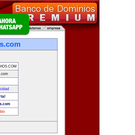
os.com
DIOS.COM
s.com
icidad
rta!
os.com
tas