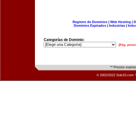
Registro de Dominios
|
Web Hosting
|
D
Dominios Expirados
|
Industrias
|
Indu
Categorías de Dominio:
[Pág. princi
** Precios expre
© 2002/2022 Solo10.com