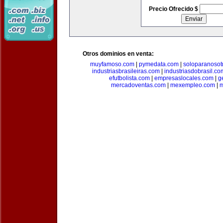
Precio Ofrecido $
Otros dominios en venta:
muyfamoso.com
|
pymedata.com
|
soloparanosot
industriasbrasileiras.com
|
industriasdobrasil.co
efutbolista.com
|
empresaslocales.com
|
g
mercadoventas.com
|
mexempleo.com
|
m