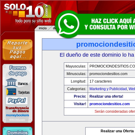
promociondesiti
El dueño de este dominio lo ha
Mayusculas:
PROMOCIONDESITIOS.C
Minusculas:
promociondesitios.com
Longitud:
17 caracteres
Categorias:
Marketing y Publicidad
,
Web
Precio:
Realizar una oferta!
Visitar!
promociondesitios.com
Serán consideradas ofer
Realizar una Oferta