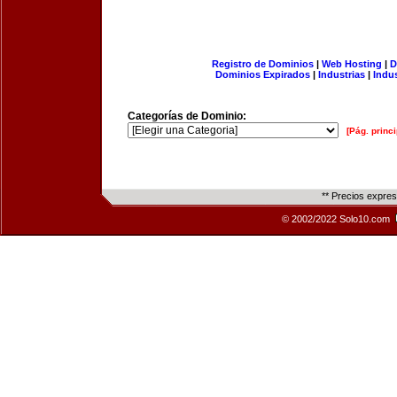
Registro de Dominios
|
Web Hosting
|
D
Dominios Expirados
|
Industrias
|
Indu
Categorías de Dominio:
[Pág. princi
** Precios expre
© 2002/2022 Solo10.com