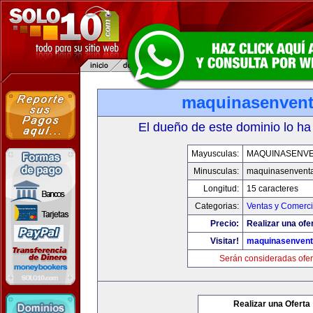
maquinasenven
El dueño de este dominio lo ha
Mayusculas:
MAQUINASENV
Minusculas:
maquinasenvent
Longitud:
15 caracteres
Categorias:
Ventas y Comerci
Precio:
Realizar una ofe
Visitar!
maquinasenven
Serán consideradas ofer
Realizar una Oferta