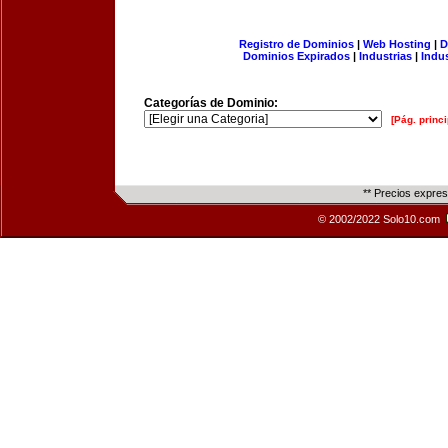
Registro de Dominios
|
Web Hosting
|
D
Dominios Expirados
|
Industrias
|
Indu
Categorías de Dominio:
[Pág. princi
** Precios expre
© 2002/2022 Solo10.com