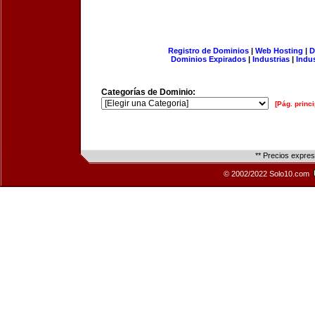
Registro de Dominios
|
Web Hosting
|
D
Dominios Expirados
|
Industrias
|
Indu
Categorías de Dominio:
[Pág. princi
** Precios expre
© 2002/2022 Solo10.com