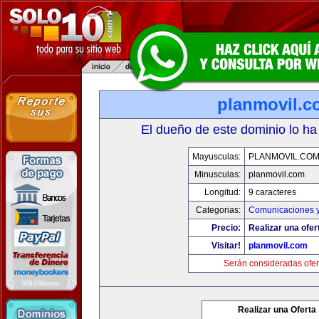
planmovil.c
El dueño de este dominio lo ha
Mayusculas:
PLANMOVIL.CO
Minusculas:
planmovil.com
Longitud:
9 caracteres
Categorias:
Comunicaciones y
Precio:
Realizar una ofer
Visitar!
planmovil.com
Serán consideradas ofer
Realizar una Oferta