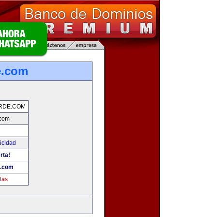
e.com
RDE.COM
.com
icidad
rta!
e.com
tas