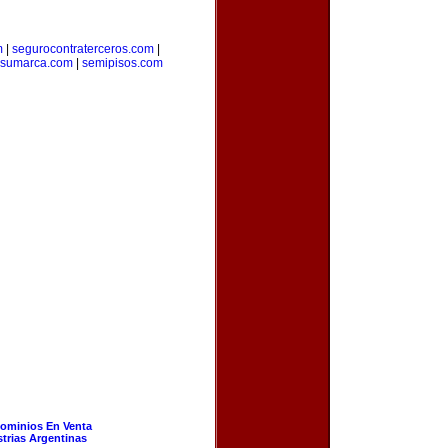
m
|
segurocontraterceros.com
|
resumarca.com
|
semipisos.com
ominios En Venta
strias Argentinas