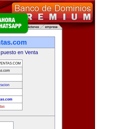
ntas.com
 puesto en Venta
VENTAS.COM
as.com
zacion
!
tas.com
tas