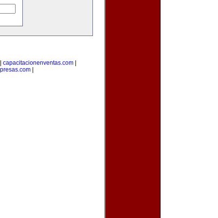
|
capacitacionenventas.com
|
mpresas.com
|