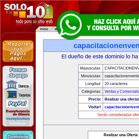
capacitacionenve
El dueño de este dominio lo ha
Mayusculas:
CAPACITACIONEN
Minusculas:
capacitacionenvent
Longitud:
20 caracteres
Categorias:
Ventas y Comerciali
Precio:
Realizar una oferta
Visitar!
capacitacionenven
Serán consideradas ofer
Realizar una Oferta