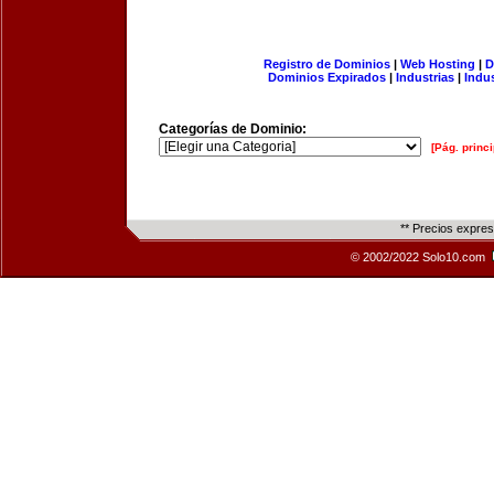
Registro de Dominios
|
Web Hosting
|
D
Dominios Expirados
|
Industrias
|
Indu
Categorías de Dominio:
[Pág. princi
** Precios expre
© 2002/2022 Solo10.com