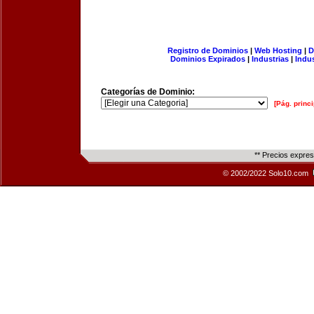
Registro de Dominios
|
Web Hosting
|
D
Dominios Expirados
|
Industrias
|
Indu
Categorías de Dominio:
[Pág. princi
** Precios expre
© 2002/2022 Solo10.com