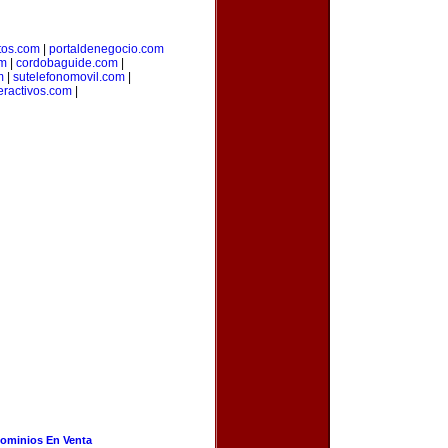
os.com
|
portaldenegocio.com
om
|
cordobaguide.com
|
m
|
sutelefonomovil.com
|
eractivos.com
|
ominios En Venta