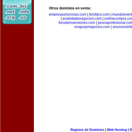
Otros dominios en venta:
empresasmorosas.com
|
forofans.com
|
mundoevent
|
analistadenegocios.com
|
onlinecompra.c
forodeinversiones.com
|
pescaprofesional.co
uruguaynegocios.com
|
anunciosint
Registro de Dominios
|
Web Hosting
|
D