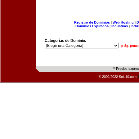
Registro de Dominios
|
Web Hosting
|
D
Dominios Expirados
|
Industrias
|
Indu
Categorías de Dominio:
[Pág. princi
** Precios expre
© 2002/2022 Solo10.com