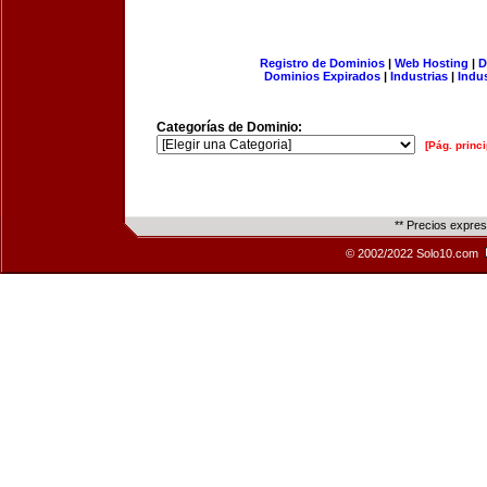
Registro de Dominios
|
Web Hosting
|
D
Dominios Expirados
|
Industrias
|
Indu
Categorías de Dominio:
[Pág. princi
** Precios expre
© 2002/2022 Solo10.com