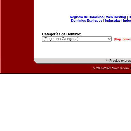
Registro de Dominios
|
Web Hosting
|
D
Dominios Expirados
|
Industrias
|
Indu
Categorías de Dominio:
[Pág. princi
** Precios expre
© 2002/2022 Solo10.com