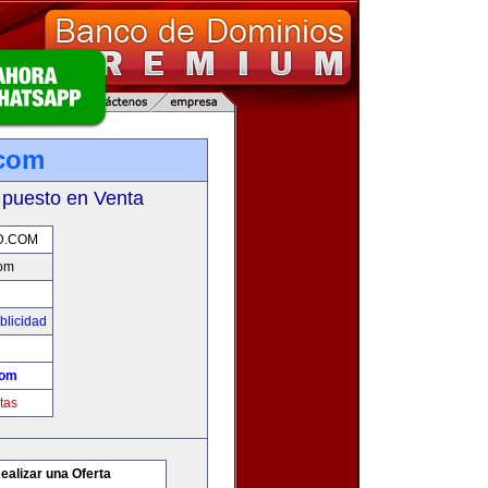
.com
 puesto en Venta
D.COM
com
blicidad
com
tas
ealizar una Oferta