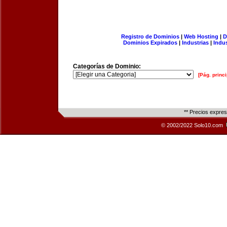
Registro de Dominios
|
Web Hosting
|
D
Dominios Expirados
|
Industrias
|
Indu
Categorías de Dominio:
[Pág. princi
** Precios expre
© 2002/2022 Solo10.com