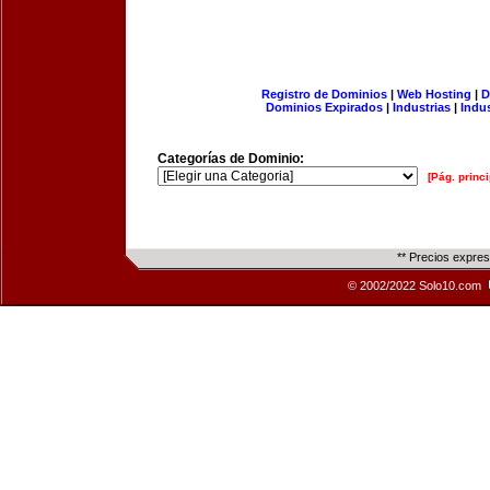
Registro de Dominios
|
Web Hosting
|
D
Dominios Expirados
|
Industrias
|
Indu
Categorías de Dominio:
[Pág. princi
** Precios expre
© 2002/2022 Solo10.com