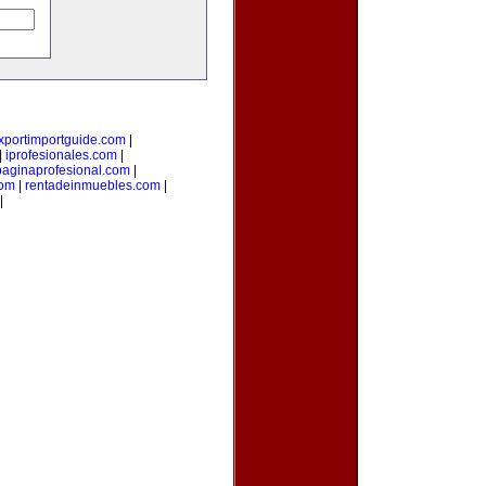
xportimportguide.com
|
|
iprofesionales.com
|
paginaprofesional.com
|
com
|
rentadeinmuebles.com
|
|