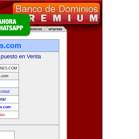
s.com
 puesto en Venta
NES.COM
.com
icidad
rta!
s.com
tas