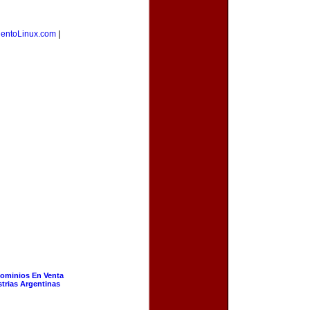
ientoLinux.com
|
ominios En Venta
strias Argentinas