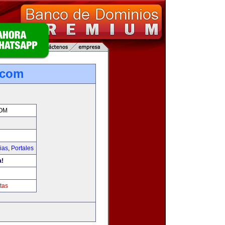
.com
OM
ias
,
Portales
a!
m
tas