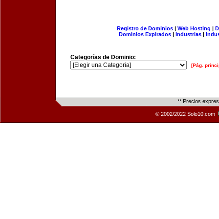
Registro de Dominios
|
Web Hosting
|
D
Dominios Expirados
|
Industrias
|
Indu
Categorías de Dominio:
[Pág. princi
** Precios expre
© 2002/2022 Solo10.com