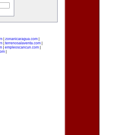
om
|
zonanicaragua.com
|
om
|
terrenosalaventa.com
|
om
|
empleoscancun.com
|
com
|