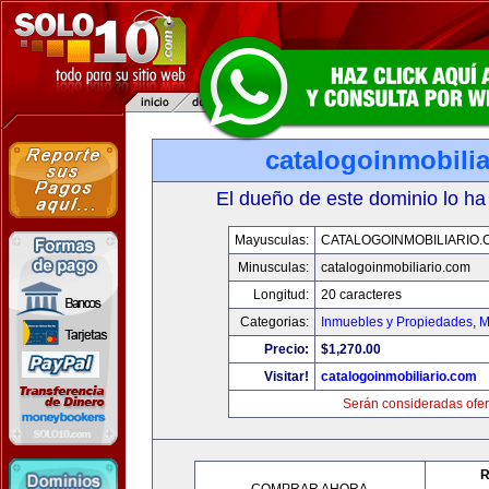
catalogoinmobili
El dueño de este dominio lo ha
Mayusculas:
CATALOGOINMOBILIARIO.
Minusculas:
catalogoinmobiliario.com
Longitud:
20 caracteres
Categorias:
Inmuebles y Propiedades
,
M
Precio:
$1,270.00
Visitar!
catalogoinmobiliario.com
Serán consideradas ofer
R