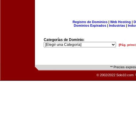
Registro de Dominios
|
Web Hosting
|
D
Dominios Expirados
|
Industrias
|
Indu
Categorías de Dominio:
[Pág. princi
** Precios expre
© 2002/2022 Solo10.com