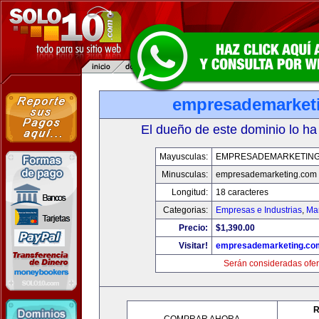
empresademarket
El dueño de este dominio lo ha
Mayusculas:
EMPRESADEMARKETIN
Minusculas:
empresademarketing.com
Longitud:
18 caracteres
Categorias:
Empresas e Industrias
,
Mar
Precio:
$1,390.00
Visitar!
empresademarketing.co
Serán consideradas ofer
R