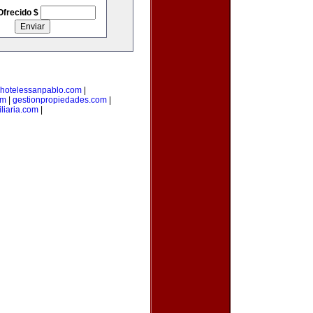
Ofrecido $
hotelessanpablo.com
|
om
|
gestionpropiedades.com
|
liaria.com
|