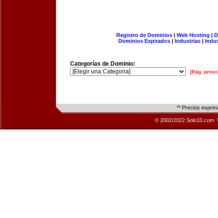
Registro de Dominios
|
Web Hosting
|
D
Dominios Expirados
|
Industrias
|
Indu
Categorías de Dominio:
[Pág. princi
** Precios expre
© 2002/2022 Solo10.com