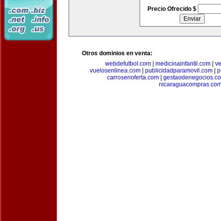
Precio Ofrecido $
Otros dominios en venta:
webdefutbol.com
|
medicinainfantil.com
|
v
vuelosenlinea.com
|
publicidadparamovil.com
|
p
carrosenoferta.com
|
gestaodenegocios.c
nicaraguacompras.co