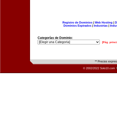
Registro de Dominios
|
Web Hosting
|
D
Dominios Expirados
|
Industrias
|
Indu
Categorías de Dominio:
[Pág. princi
** Precios expre
© 2002/2022 Solo10.com