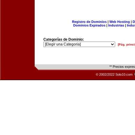
Registro de Dominios
|
Web Hosting
|
D
Dominios Expirados
|
Industrias
|
Indu
Categorías de Dominio:
[Pág. princi
** Precios expre
© 2002/2022 Solo10.com