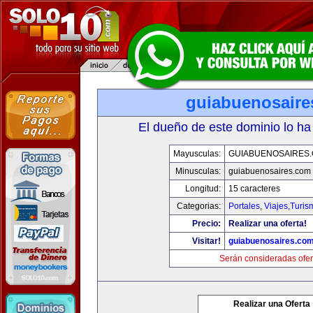
guiabuenosaire
El dueño de este dominio lo ha
Mayusculas:
GUIABUENOSAIRES
Minusculas:
guiabuenosaires.com
Longitud:
15 caracteres
Categorias:
Portales
,
Viajes,Turi
Precio:
Realizar una oferta!
Visitar!
guiabuenosaires.co
Serán consideradas ofer
Realizar una Oferta