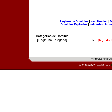
Registro de Dominios
|
Web Hosting
|
D
Dominios Expirados
|
Industrias
|
Indu
Categorías de Dominio:
[Pág. princi
** Precios expre
© 2002/2022 Solo10.com