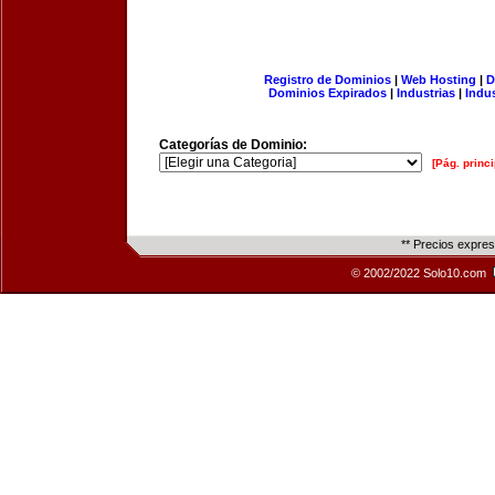
Registro de Dominios
|
Web Hosting
|
D
Dominios Expirados
|
Industrias
|
Indu
Categorías de Dominio:
[Pág. princi
** Precios expre
© 2002/2022 Solo10.com