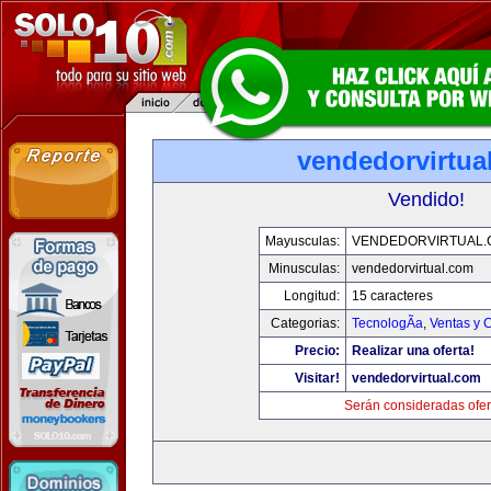
vendedorvirtua
Vendido!
Mayusculas:
VENDEDORVIRTUAL
Minusculas:
vendedorvirtual.com
Longitud:
15 caracteres
Categorias:
TecnologÃ­a
,
Ventas y 
Precio:
Realizar una oferta!
Visitar!
vendedorvirtual.com
Serán consideradas ofer