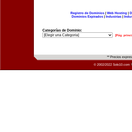
Registro de Dominios
|
Web Hosting
|
D
Dominios Expirados
|
Industrias
|
Indu
Categorías de Dominio:
[Pág. princi
** Precios expre
© 2002/2022 Solo10.com